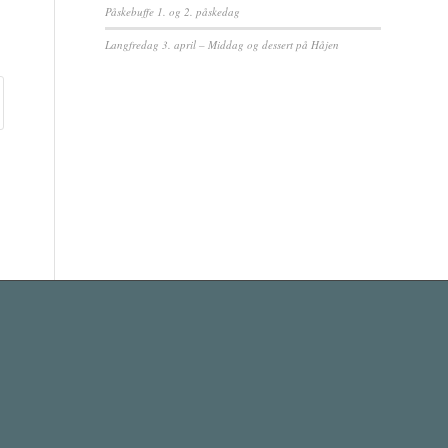
Påskebuffe 1. og 2. påskedag
Langfredag 3. april – Middag og dessert på Håjen