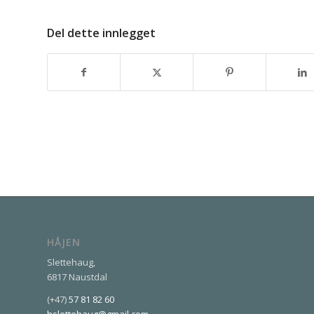
Del dette innlegget
HÅJEN
Slettehaug,
6817 Naustdal
(+47)
57 81 82 60