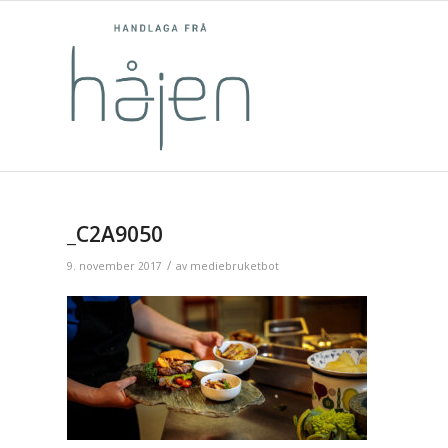
_C2A9050
/
9. november 2017
av
mediebruketbot