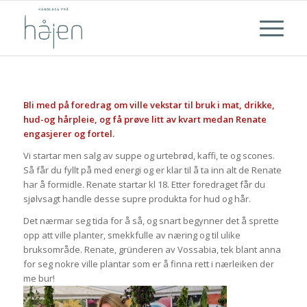
Bli med på foredrag om ville vekstar til bruk i mat, drikke,
hud-og hårpleie, og få prøve litt av kvart medan Renate
engasjerer og fortel.
Vi startar men salg av suppe og urtebrød, kaffi, te og scones.
Så får du fyllt på med energi og er klar til å ta inn alt de Renate
har å formidle. Renate startar kl 18. Etter foredraget får du
sjølvsagt handle desse supre produkta for hud og hår.
Det nærmar seg tida for å så, og snart begynner det å sprette
opp att ville planter, smekkfulle av næring og til ulike
bruksområde. Renate, gründeren av Vossabia, tek blant anna
for seg nokre ville plantar som er å finna rett i nærleiken der
me bur!