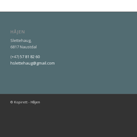
HÅJEN
Slettehaug,
6817 Naustdal
(+47)
57 81 82 60
hslettehaug@gmail.com
© Kopirett -
Håjen