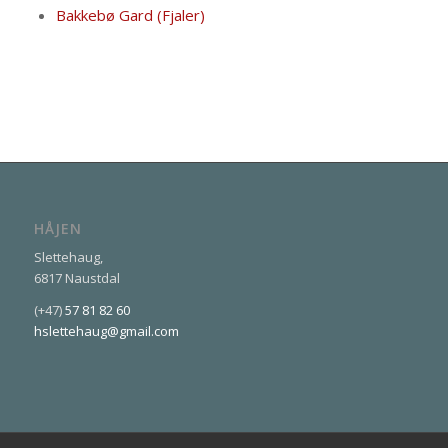
Bakkebø Gard (Fjaler)
HÅJEN
Slettehaug,
6817 Naustdal
(+47)
57 81 82 60
hslettehaug@gmail.com