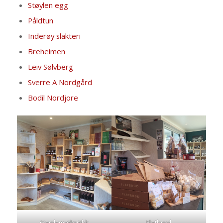
Støylen egg
Påldtun
Inderøy slakteri
Breheimen
Leiv Sølvberg
Sverre A Nordgård
Bodil Nordjore
Gardsmatbutikk
Flatbrød