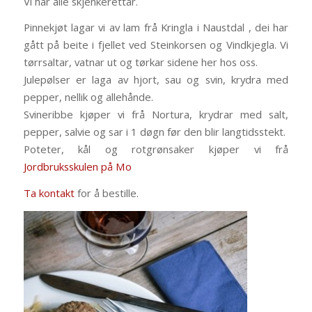
Vi har alle skjenkerettar.
Pinnekjøt lagar vi av lam frå Kringla i Naustdal , dei har
gått på beite i fjellet ved Steinkorsen og Vindkjegla. Vi
tørrsaltar, vatnar ut og tørkar sidene her hos oss.
Julepølser er laga av hjort, sau og svin, krydra med
pepper, nellik og allehånde.
Svineribbe kjøper vi frå Nortura, krydrar med salt,
pepper, salvie og sar i 1 døgn før den blir langtidsstekt.
Poteter, kål og rotgrønsaker kjøper vi frå
Jordbruksskulen på Mo
Ta kontakt
for å bestille.