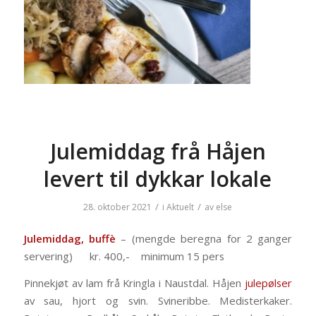
Julemiddag frå Håjen
levert til dykkar lokale
/
/
28. oktober 2021
i
Aktuelt
av
else
Julemiddag, buffè
– (mengde beregna for 2 ganger
servering) kr. 400,- minimum 15 pers
Pinnekjøt av lam frå Kringla i Naustdal. Håjen
julepølser
av sau, hjort og svin. Svineribbe. Medisterkaker.