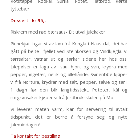
Rotstappe. Rødkål. Surkål. Potet. Flatbrød. Rørte
tyttebær.
Dessert kr 95,-
Riskrem med rød bærsaus- Eit utval julekaker
Pinnekjøt lagar vi av lam frå Kringla i Naustdal, dei har
gått på beite i fjellet ved Steinkorsen og Vindkjegla. Vi
tørrsaltar, vatnar ut og tørkar sidene her hos oss.
Julepølser er laga av sau, hjort og svin, krydra med
pepper, ingefær, nellik og allehånde. Svineribbe kjøper
vi frå Nortura, krydrar med salt, pepper, salvie og sar i
1 døgn før den blir langtidsstekt. Poteter, kål og
rotgrønsaker kjøper vi frå Jordbruksskulen på Mo
Vi leverer maten varm, klar for servering til avtalt
tidspunkt, det er berre å forsyne seg og nyte
julemiddagen!
Ta kontakt for bestilling