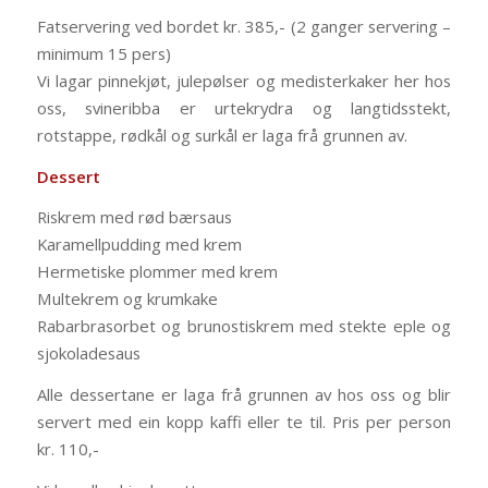
Fatservering ved bordet kr. 385,- (2 ganger servering –
minimum 15 pers)
Vi lagar pinnekjøt, julepølser og medisterkaker her hos
oss, svineribba er urtekrydra og langtidsstekt,
rotstappe, rødkål og surkål er laga frå grunnen av.
Dessert
Riskrem med rød bærsaus
Karamellpudding med krem
Hermetiske plommer med krem
Multekrem og krumkake
Rabarbrasorbet og brunostiskrem med stekte eple og
sjokoladesaus
Alle dessertane er laga frå grunnen av hos oss og blir
servert med ein kopp kaffi eller te til. Pris per person
kr. 110,-