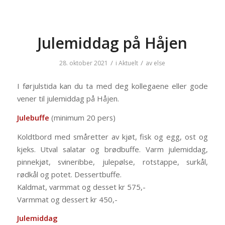
Julemiddag på Håjen
/
/
28. oktober 2021
i
Aktuelt
av
else
I førjulstida kan du ta med deg kollegaene eller gode
vener til julemiddag på Håjen.
Julebuffe
(minimum 20 pers)
Koldtbord med småretter av kjøt, fisk og egg, ost og
kjeks. Utval salatar og brødbuffe. Varm julemiddag,
pinnekjøt, svineribbe, julepølse, rotstappe, surkål,
rødkål og potet. Dessertbuffe.
Kaldmat, varmmat og desset kr 575,-
Varmmat og dessert kr 450,-
Julemiddag